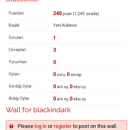
240
Puanları:
puan (
1,249
. sırada)
Başlık:
Yeni Kullanıcı
1
Soruları:
3
Cevapları:
0
Yorumları:
0
0
Oyları:
soru,
cevap
0
0
Verdiği Oylar:
artı oy,
eksi oy
0
0
Aldığı Oylar:
artı oy,
eksi oy
Wall for blackindark
Please
log in
or
register
to post on this wall.