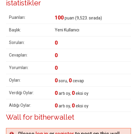
istatistikler
100
Puanları:
puan (
9,523
. sırada)
Başlık:
Yeni Kullanıcı
0
Soruları:
0
Cevapları:
0
Yorumları:
0
0
Oyları:
soru,
cevap
0
0
Verdiği Oylar:
artı oy,
eksi oy
0
0
Aldığı Oylar:
artı oy,
eksi oy
Wall for bitherwallet
Please
log in
or
register
to post on this wall.