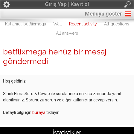
Giriş Yap | Kayıt ol
Menüyü göster
Kullanıcı: betflixmega
Wall
Recent activity
All questions
All answers
betflixmega henüz bir mesaj
göndermedi
Hoş geldiniz,
Sihirli Elma Soru & Cevap ile sorularınıza en kısa zamanda yanıt
alabilirsiniz. Sorunuzu sorun ve diğer kullanıcılar cevap versin.
Detaylı bilgi için
buraya
tıklayın.
İstatistikler