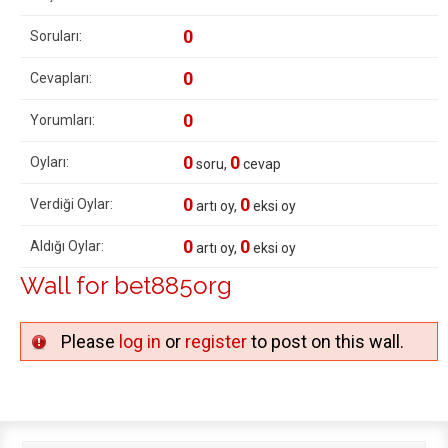
0
Soruları:
0
Cevapları:
0
Yorumları:
0
0
Oyları:
soru,
cevap
0
0
Verdiği Oylar:
artı oy,
eksi oy
0
0
Aldığı Oylar:
artı oy,
eksi oy
Wall for bet885org
Please
log in
or
register
to post on this wall.