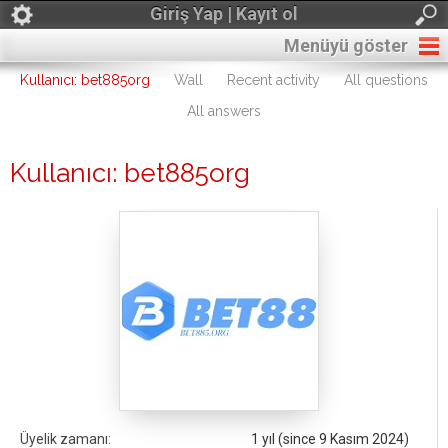
Giriş Yap | Kayıt ol
Menüyü göster
Kullanıcı: bet885org
Wall
Recent activity
All questions
All answers
Kullanıcı: bet885org
Üyelik zamanı:
1 yıl (since 9 Kasım 2024)