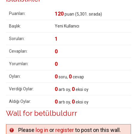
120
Puanları:
puan (
5,301
. sırada)
Başlık:
Yeni Kullanıcı
1
Soruları:
0
Cevapları:
0
Yorumları:
0
0
Oyları:
soru,
cevap
0
0
Verdiği Oylar:
artı oy,
eksi oy
0
0
Aldığı Oylar:
artı oy,
eksi oy
Wall for betülbuldurr
Please
log in
or
register
to post on this wall.