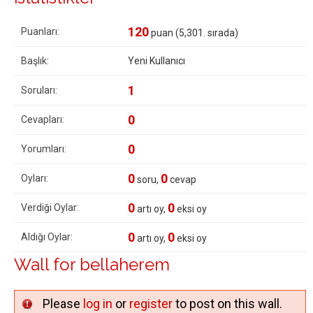
120
Puanları:
puan (
5,301
. sırada)
Başlık:
Yeni Kullanıcı
1
Soruları:
0
Cevapları:
0
Yorumları:
0
0
Oyları:
soru,
cevap
0
0
Verdiği Oylar:
artı oy,
eksi oy
0
0
Aldığı Oylar:
artı oy,
eksi oy
Wall for bellaherem
Please
log in
or
register
to post on this wall.