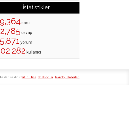
İstatistikler
19,364
soru
22,785
cevap
5,871
yorum
202,282
kullanıcı
hakları saklıdır
SihirliElma
SDN Forum
Teknoloji Haberleri