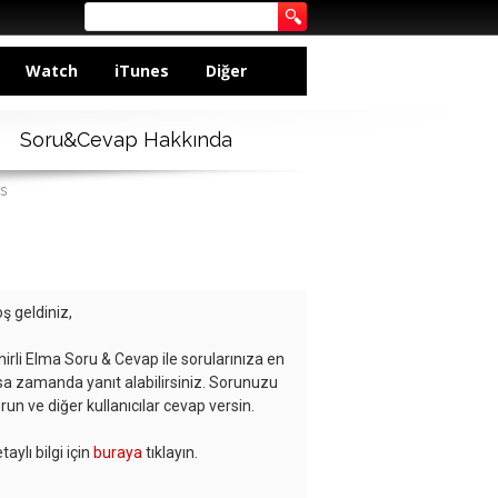
Watch
iTunes
Diğer
Soru&Cevap Hakkında
rs
ş geldiniz,
hirli Elma Soru & Cevap ile sorularınıza en
sa zamanda yanıt alabilirsiniz. Sorunuzu
run ve diğer kullanıcılar cevap versin.
taylı bilgi için
buraya
tıklayın.