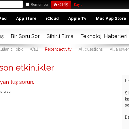
Remember
Kayıt
Pad
App Store
iCloud
Apple Tv
Mac App Store
ış
Bir Soru Sor
Sihirli Elma
Teknoloji Haberleri
ullanıcı: bbk
Wall
Recent activity
All questions
All answe
son etkinlikler
Ho
yan tuş sorun.
soruldu
Si
kı
so
De