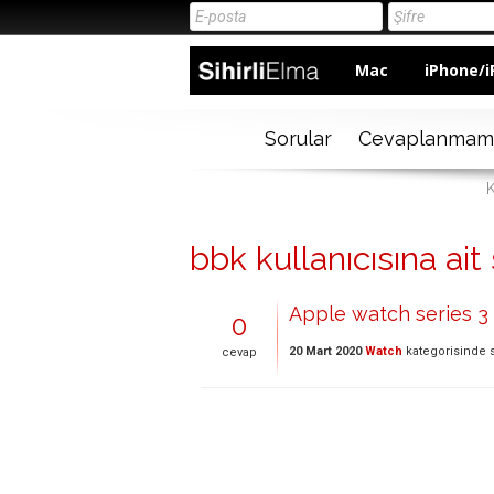
Mac
iPhone/i
Sorular
Cevaplanmam
K
bbk kullanıcısına ait 
Apple watch series 3 
0
20 Mart 2020
Watch
kategorisinde
cevap