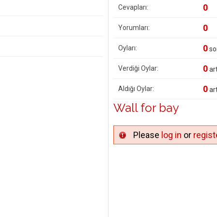
0
Cevapları:
0
Yorumları:
0
Oyları:
so
0
Verdiği Oylar:
art
0
Aldığı Oylar:
art
Wall for bay
Please
log in
or
regist