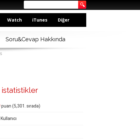
Watch
iTunes
Diğer
Soru&Cevap Hakkında
s
istatistikler
0
puan (
5,301
. sırada)
 Kullanıcı