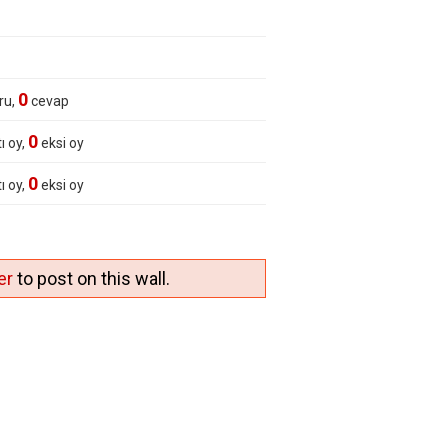
0
ru,
cevap
0
ı oy,
eksi oy
0
ı oy,
eksi oy
er
to post on this wall.