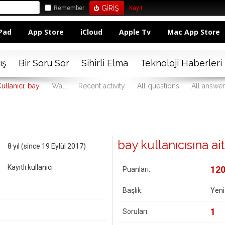
Remember
Kayıt
Pad
App Store
iCloud
Apple Tv
Mac App Store
ış
Bir Soru Sor
Sihirli Elma
Teknoloji Haberleri
ullanıcı: bay
Wall
Recent activity
All questions
All answer
bay kullanıcısına ait 
8 yıl (since 19 Eylül 2017)
Kayıtlı kullanıcı
12
Puanları:
Başlık:
Yeni
1
Soruları: