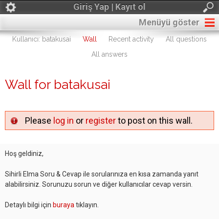
Giriş Yap | Kayıt ol
Menüyü göster
Kullanıcı: batakusai
Wall
Recent activity
All questions
All answers
Wall for batakusai
Please
log in
or
register
to post on this wall.
Hoş geldiniz,
Sihirli Elma Soru & Cevap ile sorularınıza en kısa zamanda yanıt
alabilirsiniz. Sorunuzu sorun ve diğer kullanıcılar cevap versin.
Detaylı bilgi için
buraya
tıklayın.