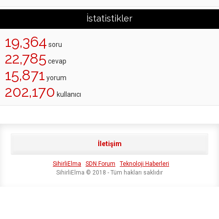
İstatistikler
19,364
soru
22,785
cevap
15,871
yorum
202,170
kullanıcı
İletişim
SihirliElma
SDN Forum
Teknoloji Haberleri
SihirliElma © 2018 - Tüm hakları saklıdır