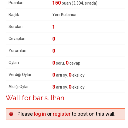
150
Puanları:
puan (
3,304
. sırada)
Başlık:
Yeni Kullanıcı
1
Soruları:
0
Cevapları:
0
Yorumları:
0
0
Oyları:
soru,
cevap
0
0
Verdiği Oylar:
artı oy,
eksi oy
3
0
Aldığı Oylar:
artı oy,
eksi oy
Wall for baris.ilhan
Please
log in
or
register
to post on this wall.