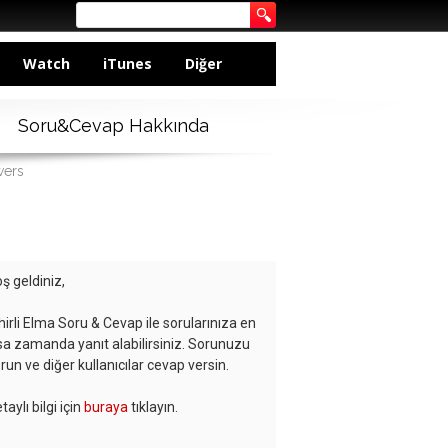
Watch
iTunes
Diğer
Soru&Cevap Hakkında
wers
ş geldiniz,
hirli Elma Soru & Cevap ile sorularınıza en
sa zamanda yanıt alabilirsiniz. Sorunuzu
run ve diğer kullanıcılar cevap versin.
taylı bilgi için
buraya
tıklayın.