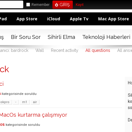
Remember
Kayıt
Pad
App Store
iCloud
Apple Tv
Mac App Store
ış
Bir Soru Sor
Sihirli Elma
Teknoloji Haberleri
lanıcı: bardrock
Wall
Recent activity
All questions
All ans
ock
Ho
ci
i
kategorisinde
soruldu
Si
kı
okpro
-
m1
air
so
acOs kurtarma çalışmıyor
De
cOS
kategorisinde
soruldu