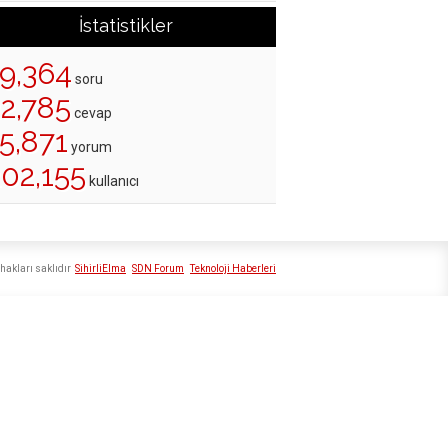
İstatistikler
19,364
soru
22,785
cevap
5,871
yorum
202,155
kullanıcı
hakları saklıdır
SihirliElma
SDN Forum
Teknoloji Haberleri