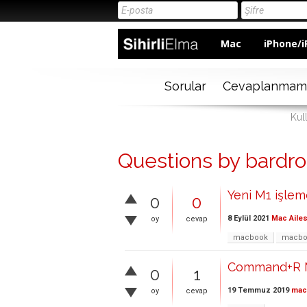
Mac
iPhone/i
Sorular
Cevaplanmam
Kul
Questions by bardr
Yeni M1 işlem
0
0
8 Eylül 2021
Mac Ailes
oy
cevap
macbook
macbo
Command+R M
0
1
19 Temmuz 2019
ma
oy
cevap