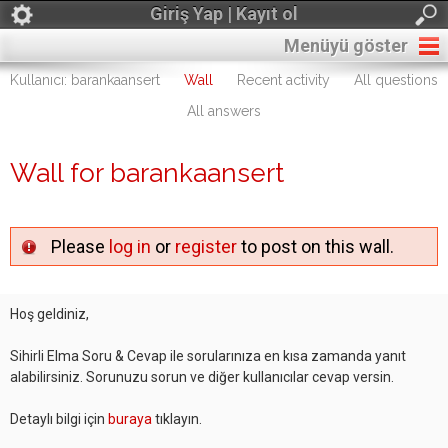
Giriş Yap | Kayıt ol
Menüyü göster
Kullanıcı: barankaansert
Wall
Recent activity
All questions
All answers
Wall for barankaansert
Please
log in
or
register
to post on this wall.
Hoş geldiniz,
Sihirli Elma Soru & Cevap ile sorularınıza en kısa zamanda yanıt
alabilirsiniz. Sorunuzu sorun ve diğer kullanıcılar cevap versin.
Detaylı bilgi için
buraya
tıklayın.