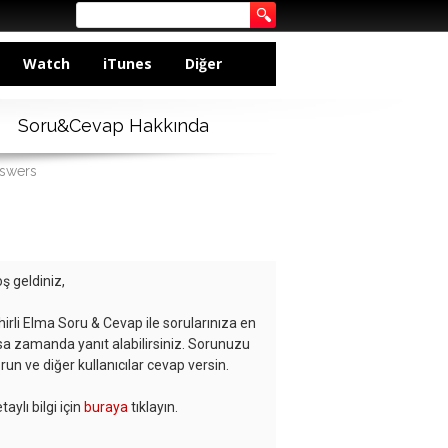
Watch
iTunes
Diğer
Soru&Cevap Hakkında
nswers
ş geldiniz,
hirli Elma Soru & Cevap ile sorularınıza en
sa zamanda yanıt alabilirsiniz. Sorunuzu
run ve diğer kullanıcılar cevap versin.
taylı bilgi için
buraya
tıklayın.