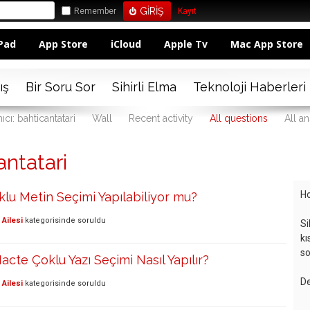
Remember
Kayıt
Pad
App Store
iCloud
Apple Tv
Mac App Store
ış
Bir Soru Sor
Sihirli Elma
Teknoloji Haberleri
ıcı: bahticantatari
Wall
Recent activity
All questions
All a
antatari
Ho
lu Metin Seçimi Yapılabiliyor mu?
Ailesi
kategorisinde
soruldu
Si
kı
so
acte Çoklu Yazı Seçimi Nasıl Yapılır?
De
Ailesi
kategorisinde
soruldu