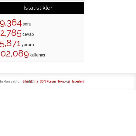
İstatistikler
19,364
soru
22,785
cevap
5,871
yorum
202,089
kullanıcı
hakları saklıdır
SihirliElma
SDN Forum
Teknoloji Haberleri