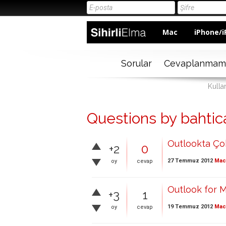
Mac
iPhone/i
Sorular
Cevaplanmam
Kullan
Questions by bahtic
Outlookta Çok
+2
0
27 Temmuz 2012
Mac 
oy
cevap
Outlook for M
+3
1
19 Temmuz 2012
Mac 
oy
cevap