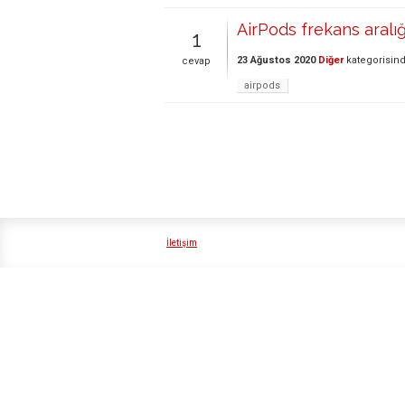
AirPods frekans aralığ
1
23 Ağustos 2020
Diğer
kategorisin
cevap
airpods
İletişim