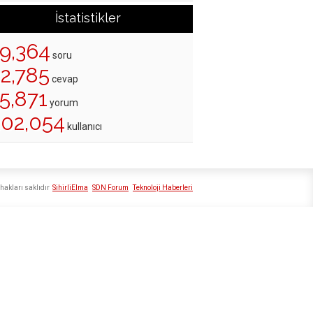
İstatistikler
19,364
soru
22,785
cevap
5,871
yorum
202,054
kullanıcı
hakları saklıdır
SihirliElma
SDN Forum
Teknoloji Haberleri