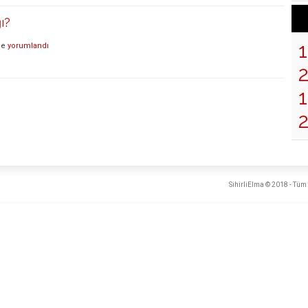
ı?
de
yorumlandı
1
SihirliElma © 2018 - Tüm 