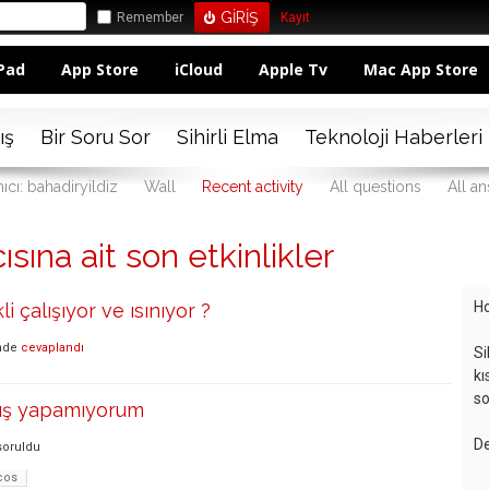
Remember
Kayıt
Pad
App Store
iCloud
Apple Tv
Mac App Store
ış
Bir Soru Sor
Sihirli Elma
Teknoloji Haberleri
ıcı: bahadiryildiz
Wall
Recent activity
All questions
All a
ısına ait son etkinlikler
Ho
 çalışıyor ve ısınıyor ?
nde
cevaplandı
Si
kı
so
kış yapamıyorum
De
soruldu
cos