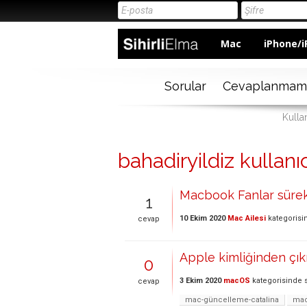
Mac
iPhone/i
Sorular
Cevaplanmam
Kullan
bahadiryildiz kullanıc
Macbook Fanlar sürekli
1
10 Ekim 2020
Mac Ailesi
kategorisi
cevap
Apple kimliğinden çı
0
3 Ekim 2020
macOS
kategorisinde
cevap
mac-güncelleme-catalina
ma