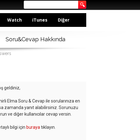
Watch
iTunes
Diğer
Soru&Cevap Hakkında
nswers
ş geldiniz,
hirli Elma Soru & Cevap ile sorularınıza en
sa zamanda yanıt alabilirsiniz. Sorunuzu
run ve diğer kullanıcılar cevap versin.
taylı bilgi için
buraya
tıklayın.