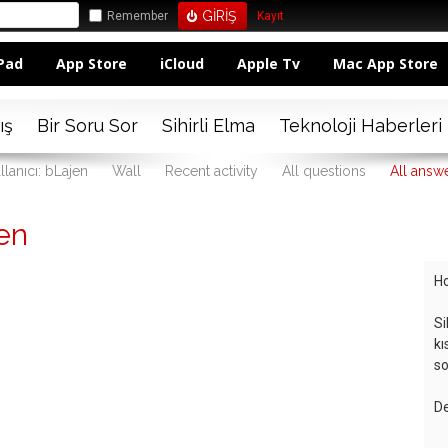
Remember
Kayıt
Pad
App Store
iCloud
Apple Tv
Mac App Store
ış
Bir Soru Sor
Sihirli Elma
Teknoloji Haberleri
llanıcı: bLajen
Wall
Recent activity
All questions
All answ
en
Ho
Si
kı
so
De