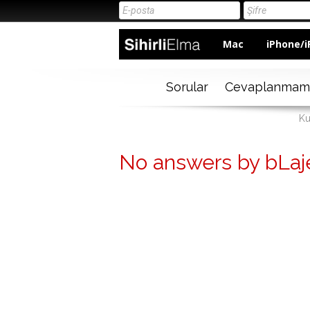
Mac
iPhone/i
Sorular
Cevaplanmam
Ku
No answers by bLaj