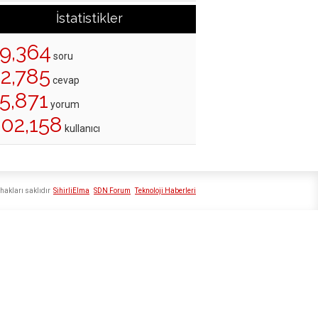
İstatistikler
19,364
soru
22,785
cevap
5,871
yorum
202,158
kullanıcı
hakları saklıdır
SihirliElma
SDN Forum
Teknoloji Haberleri