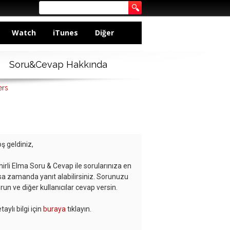
Watch
iTunes
Diğer
Soru&Cevap Hakkında
ers
ş geldiniz,
hirli Elma Soru & Cevap ile sorularınıza en
sa zamanda yanıt alabilirsiniz. Sorunuzu
run ve diğer kullanıcılar cevap versin.
taylı bilgi için
buraya
tıklayın.