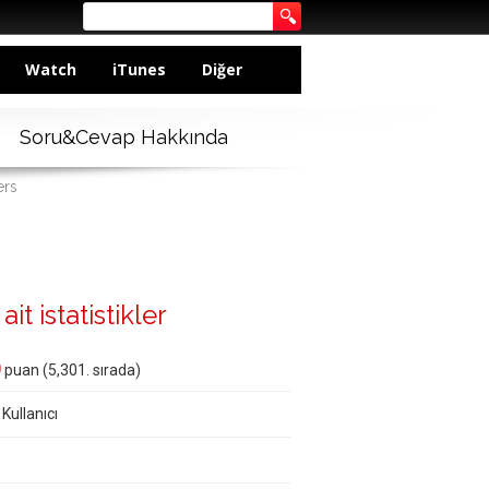
Watch
iTunes
Diğer
Soru&Cevap Hakkında
ers
it istatistikler
0
puan (
5,301
. sırada)
 Kullanıcı