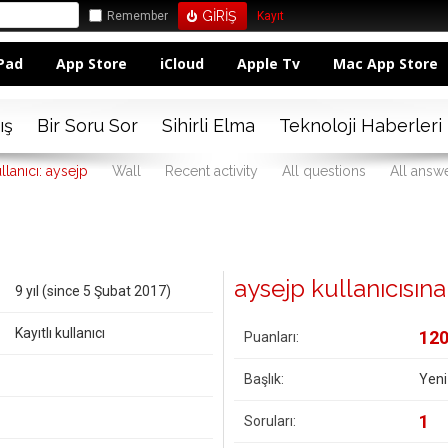
Remember
Kayıt
Pad
App Store
iCloud
Apple Tv
Mac App Store
ış
Bir Soru Sor
Sihirli Elma
Teknoloji Haberleri
llanıcı: aysejp
Wall
Recent activity
All questions
All answ
aysejp kullanıcısına a
9 yıl (since 5 Şubat 2017)
Kayıtlı kullanıcı
12
Puanları:
Başlık:
Yeni
1
Soruları: