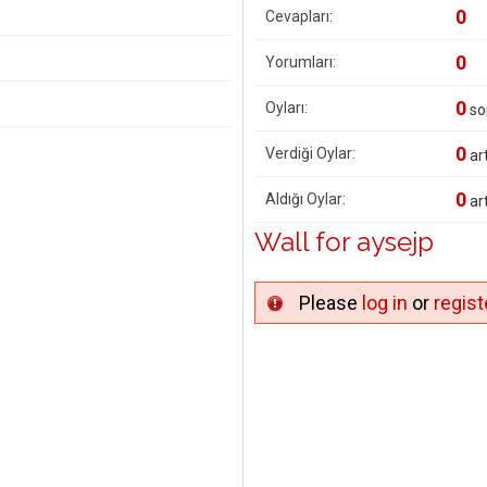
0
Cevapları:
0
Yorumları:
0
Oyları:
so
0
Verdiği Oylar:
art
0
Aldığı Oylar:
art
Wall for aysejp
Please
log in
or
regist