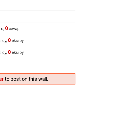
0
ru,
cevap
0
ı oy,
eksi oy
0
ı oy,
eksi oy
er
to post on this wall.