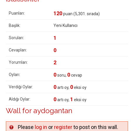
120
Puanları:
puan (
5,301
. sırada)
Başlık:
Yeni Kullanıcı
1
Soruları:
0
Cevapları:
2
Yorumları:
0
0
Oyları:
soru,
cevap
0
0
Verdiği Oylar:
artı oy,
eksi oy
0
1
Aldığı Oylar:
artı oy,
eksi oy
Wall for aydogantan
Please
log in
or
register
to post on this wall.