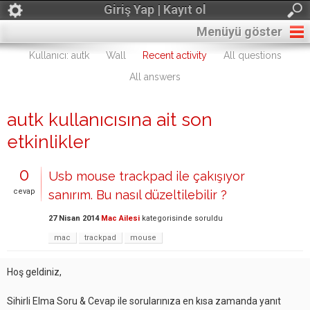
Giriş Yap | Kayıt ol
Menüyü göster
Kullanıcı: autk
Wall
Recent activity
All questions
All answers
autk kullanıcısına ait son
etkinlikler
0
Usb mouse trackpad ile çakışıyor
cevap
sanırım. Bu nasıl düzeltilebilir ?
27 Nisan 2014
Mac Ailesi
kategorisinde
soruldu
mac
trackpad
mouse
Hoş geldiniz,
Sihirli Elma Soru & Cevap ile sorularınıza en kısa zamanda yanıt