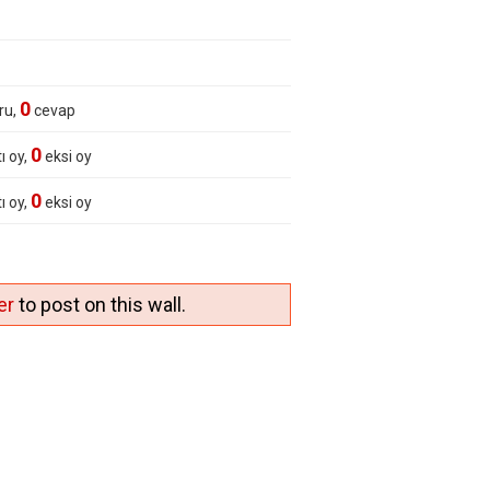
0
ru,
cevap
0
ı oy,
eksi oy
0
ı oy,
eksi oy
er
to post on this wall.