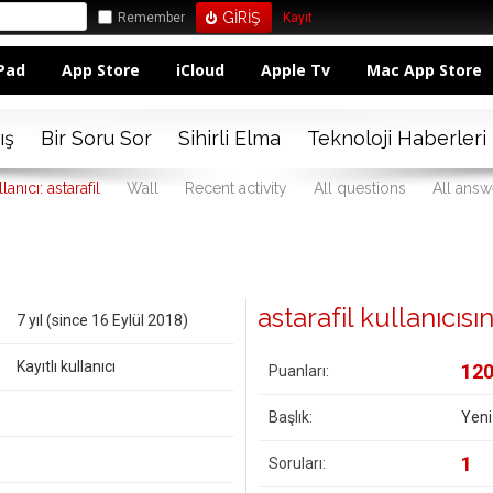
Remember
Kayıt
Pad
App Store
iCloud
Apple Tv
Mac App Store
ış
Bir Soru Sor
Sihirli Elma
Teknoloji Haberleri
lanıcı: astarafil
Wall
Recent activity
All questions
All answ
astarafil kullanıcısın
7 yıl (since 16 Eylül 2018)
Kayıtlı kullanıcı
12
Puanları:
Başlık:
Yeni
1
Soruları: