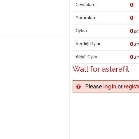
0
Cevapları:
0
Yorumları:
0
Oyları:
so
0
Verdiği Oylar:
art
0
Aldığı Oylar:
art
Wall for astarafil
Please
log in
or
regist