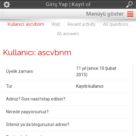
Giriş Yap | Kayıt ol
Menüyü göster
Kullanıcı: ascvbnm
Wall
Recent activity
All questions
All answers
Kullanıcı: ascvbnm
11 yıl (since 10 Şubat
Üyelik zamanı:
2015)
Tür:
Kayıtlı kullanıcı
Adınız? Size nasıl hitap edilsin?:
Nerede yaşıyorsunuz?:
Siteniz ya da blogunuzun adresi?: