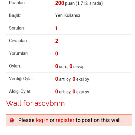
200
Puanları:
puan (
1,712
. sırada)
Başlık:
Yeni Kullanıcı
1
Soruları:
2
Cevapları:
0
Yorumları:
0
0
Oyları:
soru,
cevap
0
0
Verdiği Oylar:
artı oy,
eksi oy
0
0
Aldığı Oylar:
artı oy,
eksi oy
Wall for ascvbnm
Please
log in
or
register
to post on this wall.