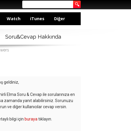
Watch
iTunes
Diğer
Soru&Cevap Hakkında
swers
ş geldiniz,
hirli Elma Soru & Cevap ile sorularınıza en
sa zamanda yanıt alabilirsiniz. Sorunuzu
run ve diğer kullanıcılar cevap versin.
taylı bilgi için
buraya
tıklayın.