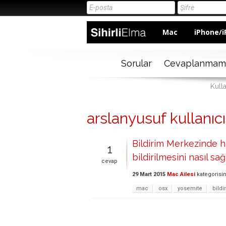
Mac
iPhone/i
Sorular
Cevaplanmam
Kulla
arslanyusuf kullanıcı
Bildirim Merkezinde he
1
bildirilmesini nasıl sa
cevap
29 Mart 2015
Mac Ailesi
kategorisi
mac
osx
yosemite
bildi