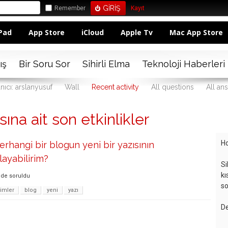
Remember
Kayıt
Pad
App Store
iCloud
Apple Tv
Mac App Store
ış
Bir Soru Sor
Sihirli Elma
Teknoloji Haberleri
nıcı: arslanyusuf
Wall
Recent activity
All questions
All an
sına ait son etkinlikler
Ho
rhangi bir blogun yeni bir yazısının
ğlayabilirim?
Si
kı
nde
soruldu
so
rimler
blog
yeni
yazı
De