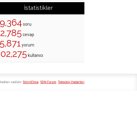
İstatistikler
19,364
soru
22,785
cevap
5,871
yorum
202,275
kullanıcı
hakları saklıdır
SihirliElma
SDN Forum
Teknoloji Haberleri