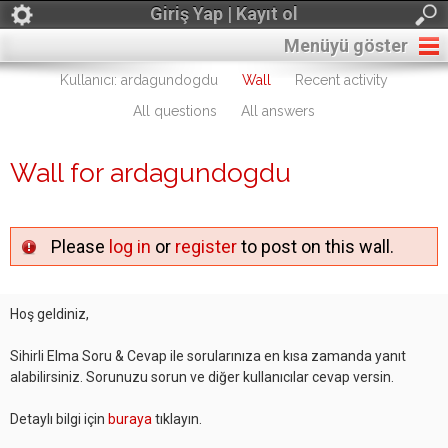
Giriş Yap | Kayıt ol
Menüyü göster
Kullanıcı: ardagundogdu
Wall
Recent activity
All questions
All answers
Wall for ardagundogdu
Please
log in
or
register
to post on this wall.
Hoş geldiniz,
Sihirli Elma Soru & Cevap ile sorularınıza en kısa zamanda yanıt
alabilirsiniz. Sorunuzu sorun ve diğer kullanıcılar cevap versin.
Detaylı bilgi için
buraya
tıklayın.