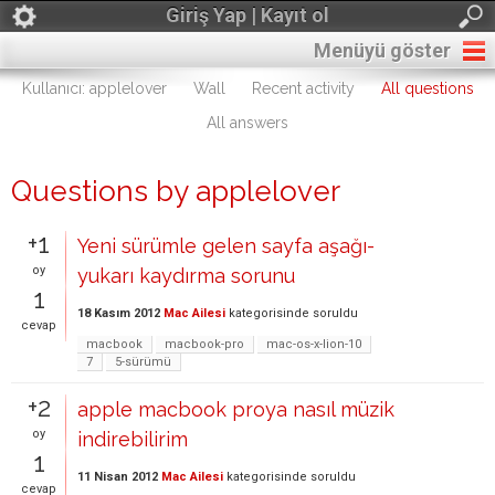
Giriş Yap | Kayıt ol
Menüyü göster
Kullanıcı: applelover
Wall
Recent activity
All questions
All answers
Questions by applelover
+1
Yeni sürümle gelen sayfa aşağı-
oy
yukarı kaydırma sorunu
1
18 Kasım 2012
Mac Ailesi
kategorisinde
soruldu
cevap
macbook
macbook-pro
mac-os-x-lion-10
7
5-sürümü
+2
apple macbook proya nasıl müzik
oy
indirebilirim
1
11 Nisan 2012
Mac Ailesi
kategorisinde
soruldu
cevap