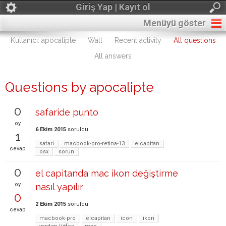
Giriş Yap | Kayıt ol
Menüyü göster
Kullanıcı: apocalipte
Wall
Recent activity
All questions
All answers
Questions by apocalipte
0
safaride punto
oy
6 Ekim 2015
soruldu
1
safari
macbook-pro-retina-13
elcapitan
cevap
osx
sorun
0
el capitanda mac ikon değiştirme
oy
nasıl yapılır
0
2 Ekim 2015
soruldu
cevap
macbook-pro
elcapitan
icon
ikon