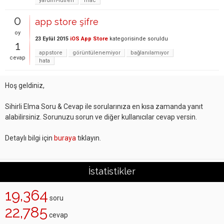
yardım-lütfen
mac
0
app store şifre
oy
23 Eylül 2015
iOS App Store
kategorisinde
soruldu
1
appstore
görüntülenemiyor
bağlanılamıyor
cevap
hata
Hoş geldiniz,
Sihirli Elma Soru & Cevap ile sorularınıza en kısa zamanda yanıt
alabilirsiniz. Sorunuzu sorun ve diğer kullanıcılar cevap versin.
Detaylı bilgi için
buraya
tıklayın.
İstatistikler
19,364
soru
22,785
cevap