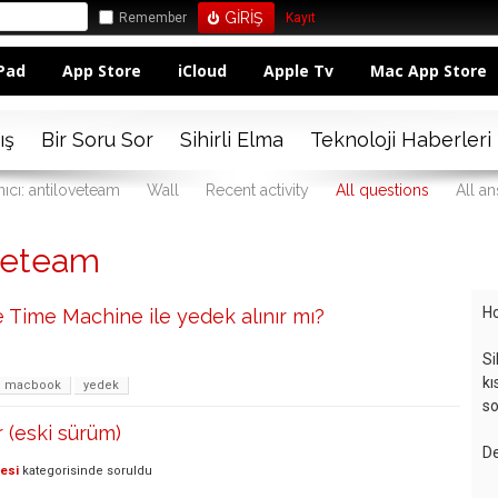
Remember
Kayıt
Pad
App Store
iCloud
Apple Tv
Mac App Store
ış
Bir Soru Sor
Sihirli Elma
Teknoloji Haberleri
nıcı: antiloveteam
Wall
Recent activity
All questions
All a
oveteam
Ho
 Time Machine ile yedek alınır mı?
u
Si
kı
macbook
yedek
so
 (eski sürüm)
De
lesi
kategorisinde
soruldu