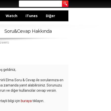
Watch
iTunes
Diğer
Soru&Cevap Hakkında
nswers
ş geldiniz,
hirli Elma Soru & Cevap ile sorularınıza en
sa zamanda yanıt alabilirsiniz. Sorunuzu
run ve diğer kullanıcılar cevap versin.
taylı bilgi için
buraya
tıklayın.