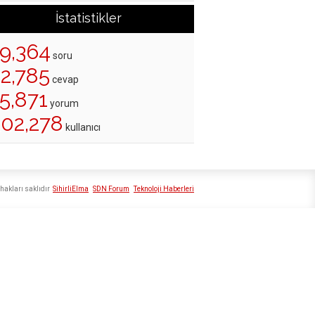
İstatistikler
19,364
soru
22,785
cevap
5,871
yorum
202,278
kullanıcı
hakları saklıdır
SihirliElma
SDN Forum
Teknoloji Haberleri