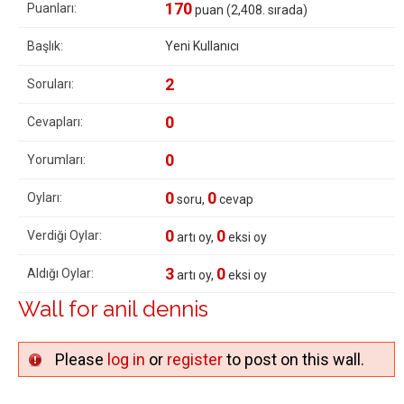
170
Puanları:
puan (
2,408
. sırada)
Başlık:
Yeni Kullanıcı
2
Soruları:
0
Cevapları:
0
Yorumları:
0
0
Oyları:
soru,
cevap
0
0
Verdiği Oylar:
artı oy,
eksi oy
3
0
Aldığı Oylar:
artı oy,
eksi oy
Wall for anil dennis
Please
log in
or
register
to post on this wall.