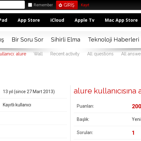
Remember
Kayıt
Pad
App Store
iCloud
Apple Tv
Mac App Store
ış
Bir Soru Sor
Sihirli Elma
Teknoloji Haberleri
ullanıcı: alure
Wall
Recent activity
All questions
All answe
alure kullanıcısına ai
13 yıl (since 27 Mart 2013)
Kayıtlı kullanıcı
20
Puanları:
Başlık:
Yeni
1
Soruları: