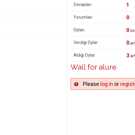
1
Cevapları:
0
Yorumları:
0
Oyları:
so
0
Verdiği Oylar:
art
3
Aldığı Oylar:
art
Wall for alure
Please
log in
or
regist