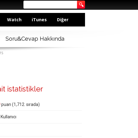
Watch
iTunes
Diğer
Soru&Cevap Hakkında
rs
t istatistikler
0
puan (
1,712
. sırada)
 Kullanıcı