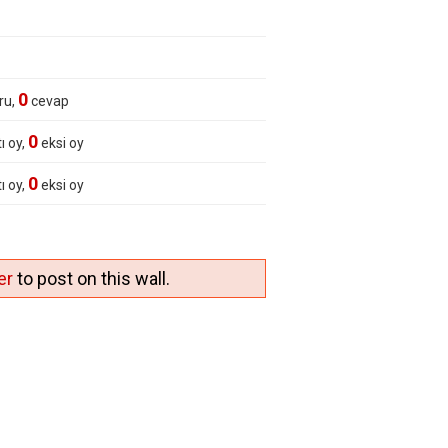
0
ru,
cevap
0
ı oy,
eksi oy
0
ı oy,
eksi oy
er
to post on this wall.