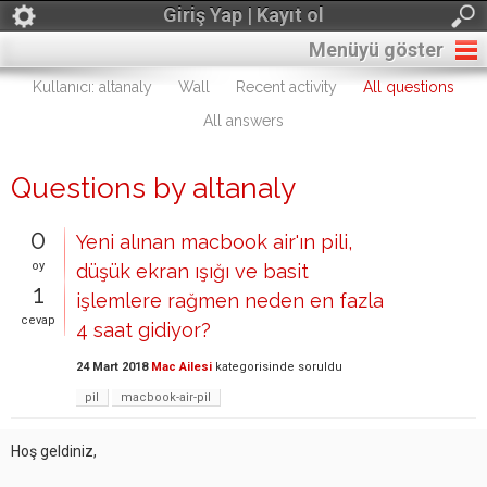
Giriş Yap | Kayıt ol
Menüyü göster
Kullanıcı: altanaly
Wall
Recent activity
All questions
All answers
Questions by altanaly
0
Yeni alınan macbook air'ın pili,
oy
düşük ekran ışığı ve basit
1
işlemlere rağmen neden en fazla
cevap
4 saat gidiyor?
24 Mart 2018
Mac Ailesi
kategorisinde
soruldu
pil
macbook-air-pil
Hoş geldiniz,