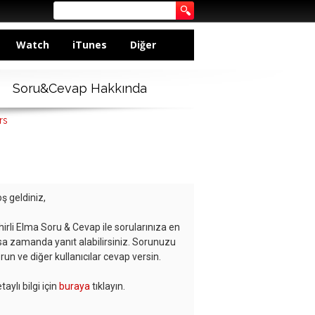
Watch
iTunes
Diğer
Soru&Cevap Hakkında
rs
ş geldiniz,
hirli Elma Soru & Cevap ile sorularınıza en
sa zamanda yanıt alabilirsiniz. Sorunuzu
run ve diğer kullanıcılar cevap versin.
taylı bilgi için
buraya
tıklayın.