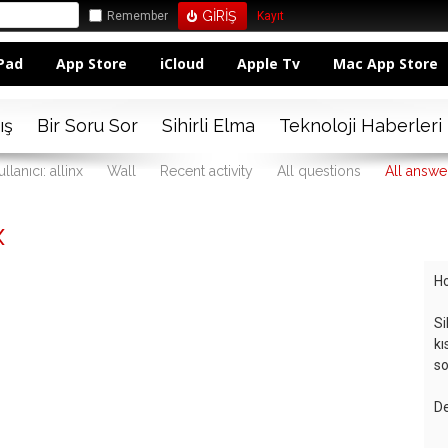
Remember
Kayıt
Pad
App Store
iCloud
Apple Tv
Mac App Store
ış
Bir Soru Sor
Sihirli Elma
Teknoloji Haberleri
ullanıcı: allinx
Wall
Recent activity
All questions
All answe
x
Ho
Si
kı
so
De