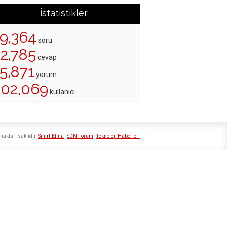
İstatistikler
19,364
soru
22,785
cevap
5,871
yorum
202,069
kullanıcı
hakları saklıdır
SihirliElma
SDN Forum
Teknoloji Haberleri