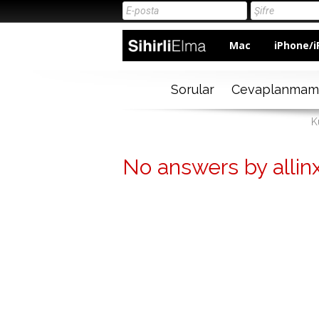
Mac
iPhone/i
Sorular
Cevaplanmam
K
No answers by allin