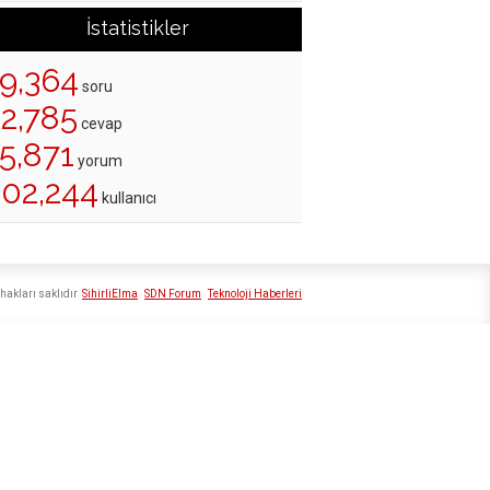
İstatistikler
19,364
soru
22,785
cevap
5,871
yorum
202,244
kullanıcı
hakları saklıdır
SihirliElma
SDN Forum
Teknoloji Haberleri