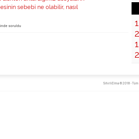
nin sebebi ne olabilir, nasıl
sinde
soruldu
1
SihirliElma © 2018 - Tüm 