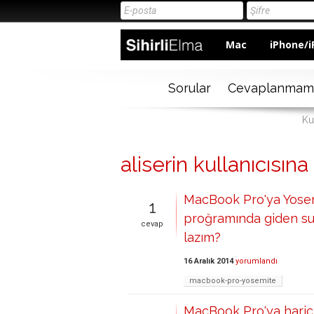
Mac
iPhone/i
Sorular
Cevaplanmam
Kul
aliserin kullanıcısına
MacBook Pro'ya Yosem
1
proğramında giden su
cevap
lazım?
16 Aralık 2014
yorumlandı
macbook-pro-yosemite
MacBook Pro'ya harici