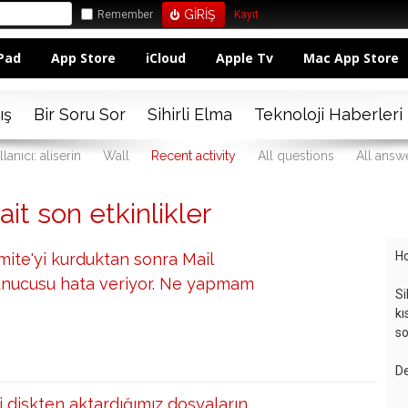
Remember
Kayıt
Pad
App Store
iCloud
Apple Tv
Mac App Store
ış
Bir Soru Sor
Sihirli Elma
Teknoloji Haberleri
lanıcı: aliserin
Wall
Recent activity
All questions
All answ
 ait son etkinlikler
Ho
ite'yi kurduktan sonra Mail
nucusu hata veriyor. Ne yapmam
Si
kı
so
De
 diskten aktardığımız dosyaların