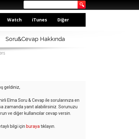
Watch
iTunes
Diğer
Soru&Cevap Hakkında
ers
ş geldiniz,
hirli Elma Soru & Cevap ile sorularınıza en
sa zamanda yanıt alabilirsiniz. Sorunuzu
run ve diğer kullanıcılar cevap versin.
taylı bilgi için
buraya
tıklayın.