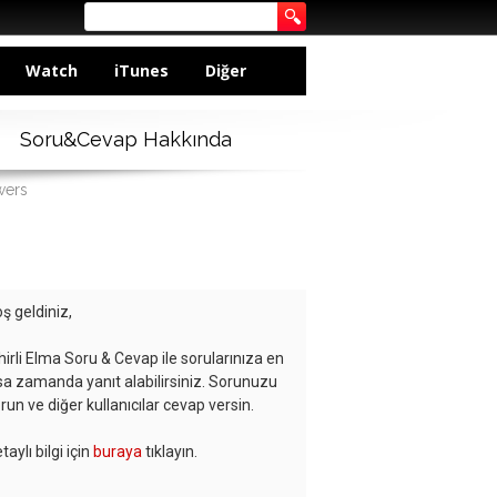
Watch
iTunes
Diğer
Soru&Cevap Hakkında
wers
ş geldiniz,
hirli Elma Soru & Cevap ile sorularınıza en
sa zamanda yanıt alabilirsiniz. Sorunuzu
run ve diğer kullanıcılar cevap versin.
taylı bilgi için
buraya
tıklayın.