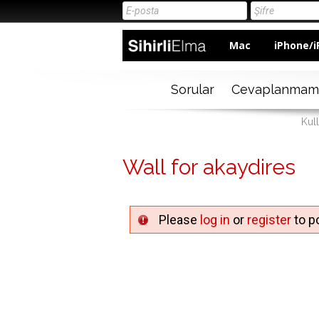
Mac
iPhone/i
Sorular
Cevaplanmam
Kull
Wall for akaydires
Please
log in
or
register
to po