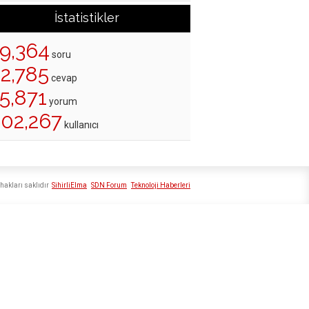
İstatistikler
19,364
soru
22,785
cevap
5,871
yorum
202,267
kullanıcı
hakları saklıdır
SihirliElma
SDN Forum
Teknoloji Haberleri