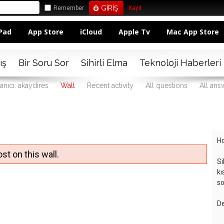
Remember
Kayıt
Pad
App Store
iCloud
Apple Tv
Mac App Store
ış
Bir Soru Sor
Sihirli Elma
Teknoloji Haberleri
anıcı: akaydires
Wall
Recent activity
All questions
All ans
Ho
st on this wall.
Si
kı
so
De