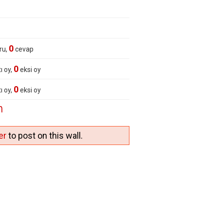
0
ru,
cevap
0
ı oy,
eksi oy
0
ı oy,
eksi oy
n
er
to post on this wall.