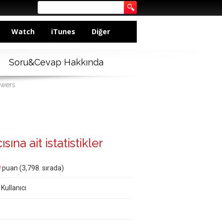
Watch
iTunes
Diğer
Soru&Cevap Hakkında
swers
ına ait istatistikler
0
puan (
3,798
. sırada)
 Kullanıcı