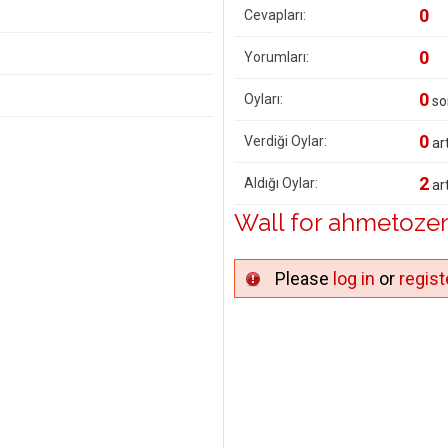
0
Cevapları:
0
Yorumları:
0
Oyları:
so
0
Verdiği Oylar:
art
2
Aldığı Oylar:
art
Wall for ahmetoze
Please
log in
or
regist