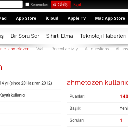
Remember
Kayıt
Pad
App Store
iCloud
Apple Tv
Mac App Store
ış
Bir Soru Sor
Sihirli Elma
Teknoloji Haberleri
anıcı: ahmetozen
Wall
Recent activity
All questions
All an
n
ahmetozen kullanıcıs
14 yıl (since 28 Haziran 2012)
Kayıtlı kullanıcı
14
Puanları:
Başlık:
Yeni
1
Soruları: