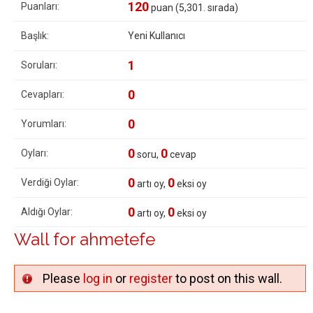
120
Puanları:
puan (
5,301
. sırada)
Başlık:
Yeni Kullanıcı
1
Soruları:
0
Cevapları:
0
Yorumları:
0
0
Oyları:
soru,
cevap
0
0
Verdiği Oylar:
artı oy,
eksi oy
0
0
Aldığı Oylar:
artı oy,
eksi oy
Wall for ahmetefe
Please
log in
or
register
to post on this wall.