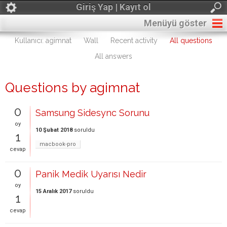
Giriş Yap | Kayıt ol
Menüyü göster
Kullanıcı: agimnat
Wall
Recent activity
All questions
All answers
Questions by agimnat
0
Samsung Sidesync Sorunu
oy
10 Şubat 2018
soruldu
1
macbook-pro
cevap
0
Panik Medik Uyarısı Nedir
oy
15 Aralık 2017
soruldu
1
cevap