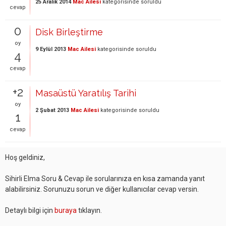
25 Aralık 2014
Mac Ailesi
kategorisinde
soruldu
cevap
0
Disk Birleştirme
oy
9 Eylül 2013
Mac Ailesi
kategorisinde
soruldu
4
cevap
+2
Masaüstü Yaratılış Tarihi
oy
2 Şubat 2013
Mac Ailesi
kategorisinde
soruldu
1
cevap
Hoş geldiniz,
Sihirli Elma Soru & Cevap ile sorularınıza en kısa zamanda yanıt
alabilirsiniz. Sorunuzu sorun ve diğer kullanıcılar cevap versin.
Detaylı bilgi için
buraya
tıklayın.