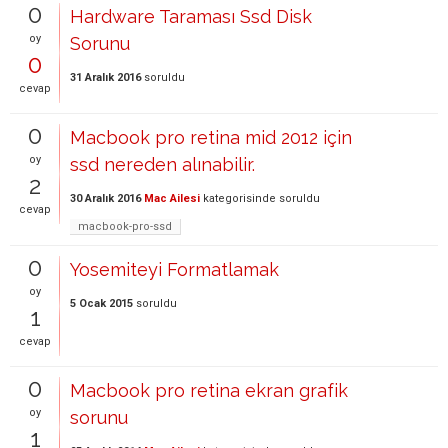
0
Hardware Taraması Ssd Disk
oy
Sorunu
0
31 Aralık 2016
soruldu
cevap
0
Macbook pro retina mid 2012 için
oy
ssd nereden alınabilir.
2
30 Aralık 2016
Mac Ailesi
kategorisinde
soruldu
cevap
macbook-pro-ssd
0
Yosemiteyi Formatlamak
oy
5 Ocak 2015
soruldu
1
cevap
0
Macbook pro retina ekran grafik
oy
sorunu
1