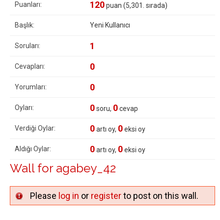
120
Puanları:
puan (
5,301
. sırada)
Başlık:
Yeni Kullanıcı
1
Soruları:
0
Cevapları:
0
Yorumları:
0
0
Oyları:
soru,
cevap
0
0
Verdiği Oylar:
artı oy,
eksi oy
0
0
Aldığı Oylar:
artı oy,
eksi oy
Wall for agabey_42
Please
log in
or
register
to post on this wall.