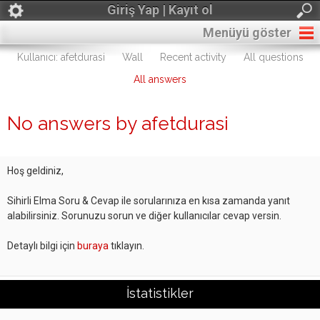
Giriş Yap | Kayıt ol
Menüyü göster
Kullanıcı: afetdurasi
Wall
Recent activity
All questions
All answers
No answers by afetdurasi
Hoş geldiniz,
Sihirli Elma Soru & Cevap ile sorularınıza en kısa zamanda yanıt
alabilirsiniz. Sorunuzu sorun ve diğer kullanıcılar cevap versin.
Detaylı bilgi için
buraya
tıklayın.
İstatistikler