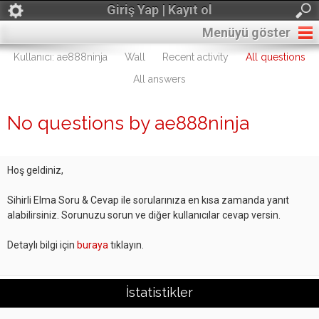
Giriş Yap | Kayıt ol
Menüyü göster
Kullanıcı: ae888ninja
Wall
Recent activity
All questions
All answers
No questions by ae888ninja
Hoş geldiniz,
Sihirli Elma Soru & Cevap ile sorularınıza en kısa zamanda yanıt
alabilirsiniz. Sorunuzu sorun ve diğer kullanıcılar cevap versin.
Detaylı bilgi için
buraya
tıklayın.
İstatistikler