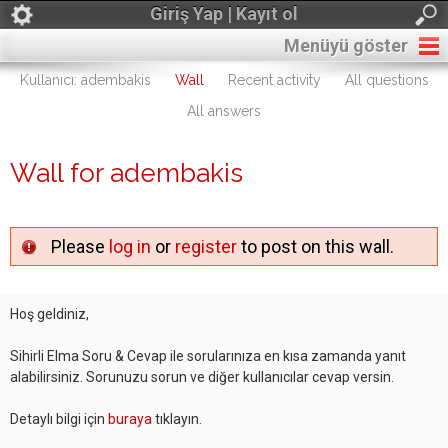
Giriş Yap | Kayıt ol
Menüyü göster
Kullanıcı: adembakis
Wall
Recent activity
All questions
All answers
Wall for adembakis
Please
log in
or
register
to post on this wall.
Hoş geldiniz,
Sihirli Elma Soru & Cevap ile sorularınıza en kısa zamanda yanıt
alabilirsiniz. Sorunuzu sorun ve diğer kullanıcılar cevap versin.
Detaylı bilgi için
buraya
tıklayın.