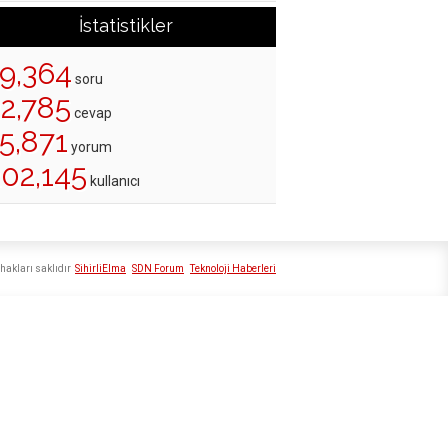
İstatistikler
19,364
soru
22,785
cevap
5,871
yorum
202,145
kullanıcı
hakları saklıdır
SihirliElma
SDN Forum
Teknoloji Haberleri