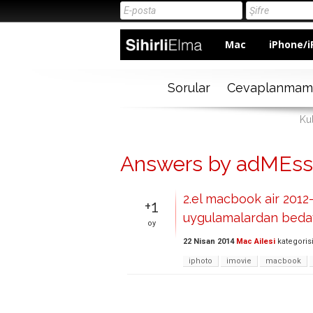
Mac
iPhone/i
Sorular
Cevaplanmam
Ku
Answers by adMEss
2.el macbook air 2012-
+1
uygulamalardan bedav
oy
22 Nisan 2014
Mac Ailesi
kategoris
iphoto
imovie
macbook