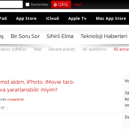
Remember
Kayıt
Pad
App Store
iCloud
Apple Tv
Mac App Store
ış
Bir Soru Sor
Sihirli Elma
Teknoloji Haberleri
llanıcı: adMEss
Wall
Recent activity
All questions
All answ
Ho
mid aldım, iPhoto, iMovie tarzı
a yararlanabilir miyim?
Si
kı
inde
cevaplandı
so
air
De