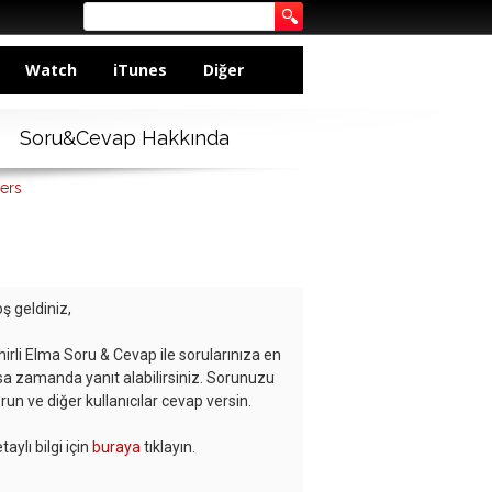
Watch
iTunes
Diğer
Soru&Cevap Hakkında
ers
ş geldiniz,
hirli Elma Soru & Cevap ile sorularınıza en
sa zamanda yanıt alabilirsiniz. Sorunuzu
run ve diğer kullanıcılar cevap versin.
taylı bilgi için
buraya
tıklayın.