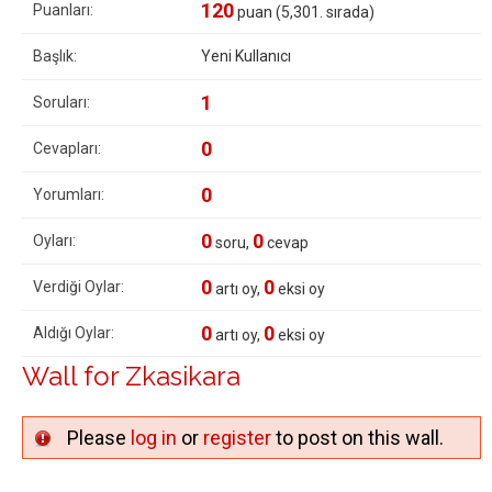
120
Puanları:
puan (
5,301
. sırada)
Başlık:
Yeni Kullanıcı
1
Soruları:
0
Cevapları:
0
Yorumları:
0
0
Oyları:
soru,
cevap
0
0
Verdiği Oylar:
artı oy,
eksi oy
0
0
Aldığı Oylar:
artı oy,
eksi oy
Wall for Zkasikara
Please
log in
or
register
to post on this wall.