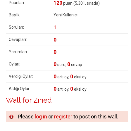
120
Puanları:
puan (
5,301
. sırada)
Başlık:
Yeni Kullanıcı
1
Soruları:
0
Cevapları:
0
Yorumları:
0
0
Oyları:
soru,
cevap
0
0
Verdiği Oylar:
artı oy,
eksi oy
0
0
Aldığı Oylar:
artı oy,
eksi oy
Wall for Zıned
Please
log in
or
register
to post on this wall.