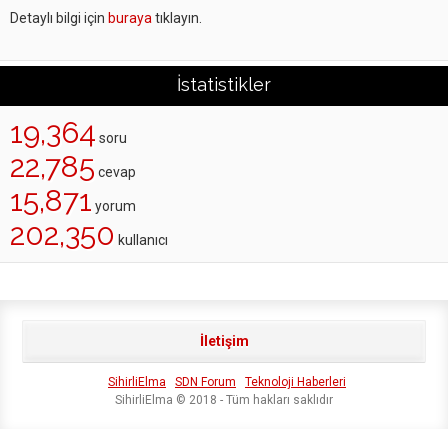
Detaylı bilgi için
buraya
tıklayın.
İstatistikler
19,364
soru
22,785
cevap
15,871
yorum
202,350
kullanıcı
İletişim
SihirliElma
SDN Forum
Teknoloji Haberleri
SihirliElma © 2018 - Tüm hakları saklıdır