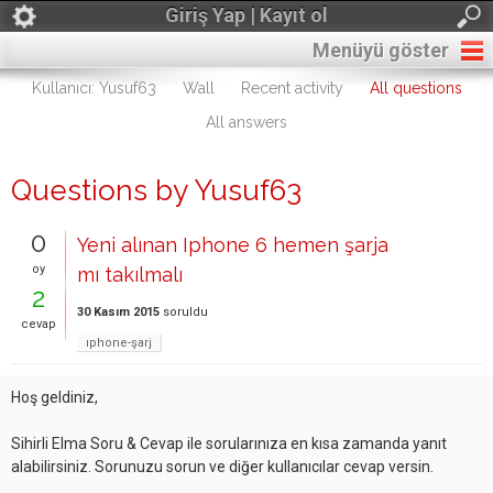
Giriş Yap | Kayıt ol
Menüyü göster
Kullanıcı: Yusuf63
Wall
Recent activity
All questions
All answers
Questions by Yusuf63
0
Yeni alınan Iphone 6 hemen şarja
oy
mı takılmalı
2
30 Kasım 2015
soruldu
cevap
ıphone-şarj
Hoş geldiniz,
Sihirli Elma Soru & Cevap ile sorularınıza en kısa zamanda yanıt
alabilirsiniz. Sorunuzu sorun ve diğer kullanıcılar cevap versin.