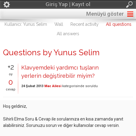
Giriş Yap | Kayıt ol
Menüyü göster
Kullanıcı: Yunus Selim
Wall
Recent activity
All questions
All answers
Questions by Yunus Selim
+2
Klavyemdeki yardımcı tuşların
oy
yerlerin değiştirebilir miyim?
0
24 Şubat 2013
Mac Ailesi
kategorisinde
soruldu
cevap
Hoş geldiniz,
Sihirli Elma Soru & Cevap ile sorularınıza en kısa zamanda yanıt
alabilirsiniz. Sorunuzu sorun ve diğer kullanıcılar cevap versin.