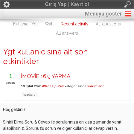
Giriş Yap | Kayıt ol
Menüyü göster
Kullanıcı: Ygt
Wall
Recent activity
All questions
All answers
Ygt kullanıcısına ait son
etkinlikler
1
İMOVİE 16.9 YAPMA
cevap
19 Eylül 2020
iPhone / iPad
kategorisinde
yorumlandı
ipadpro
Hoş geldiniz,
Sihirli Elma Soru & Cevap ile sorularınıza en kısa zamanda yanıt
alabilirsiniz. Sorunuzu sorun ve diğer kullanıcılar cevap versin.