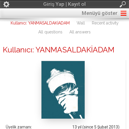
Giriş Yap | Kayıt ol
Menüyü göster
Kullanıcı: YANMASALDAKİADAM
Wall
Recent activity
All questions
All answers
Kullanıcı: YANMASALDAKİADAM
Üyelik zamanı:
13 yıl (since 5 Şubat 2013)