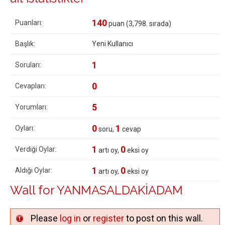
140
Puanları:
puan (
3,798
. sırada)
Başlık:
Yeni Kullanıcı
1
Soruları:
0
Cevapları:
5
Yorumları:
0
1
Oyları:
soru,
cevap
1
0
Verdiği Oylar:
artı oy,
eksi oy
1
0
Aldığı Oylar:
artı oy,
eksi oy
Wall for YANMASALDAKİADAM
Please
log in
or
register
to post on this wall.