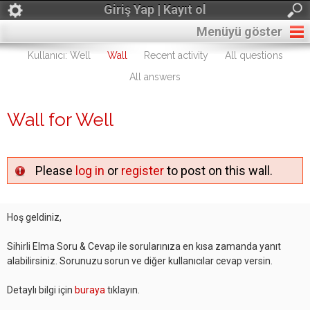
Giriş Yap | Kayıt ol
Menüyü göster
Kullanıcı: Well
Wall
Recent activity
All questions
All answers
Wall for Well
Please
log in
or
register
to post on this wall.
Hoş geldiniz,
Sihirli Elma Soru & Cevap ile sorularınıza en kısa zamanda yanıt
alabilirsiniz. Sorunuzu sorun ve diğer kullanıcılar cevap versin.
Detaylı bilgi için
buraya
tıklayın.