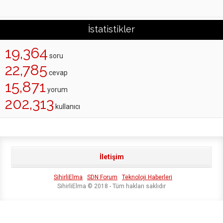
İstatistikler
19,364
soru
22,785
cevap
15,871
yorum
202,313
kullanıcı
İletişim
SihirliElma
SDN Forum
Teknoloji Haberleri
SihirliElma © 2018 - Tüm hakları saklıdır