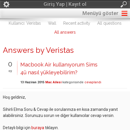
Giriş Yap | Kayıt ol
Menüyü göster
Kullanıcı: Veristas
Wall
Recent activity
All questions
All answers
Answers by Veristas
0
Macbook Air kullanıyorum Sims
oy
4ü nasıl yükleyebilirim?
13 Haziran 2015
Mac Ailesi
kategorisinde
cevaplandı
Hoş geldiniz,
Sihirli Elma Soru & Cevap ile sorularınıza en kısa zamanda yanıt
alabilirsiniz. Sorunuzu sorun ve diğer kullanıcılar cevap versin.
Detaylı bilgi için
buraya
tıklayın.