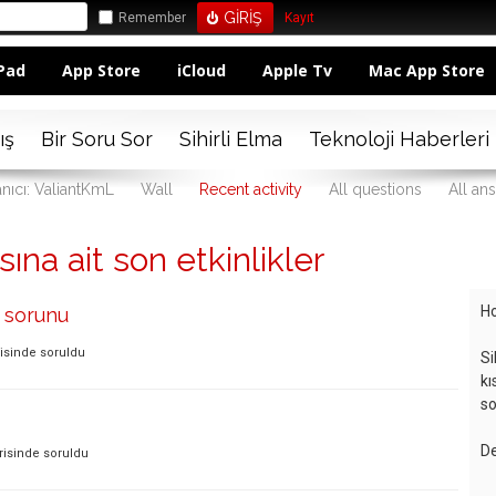
Remember
Kayıt
Pad
App Store
iCloud
Apple Tv
Mac App Store
ış
Bir Soru Sor
Sihirli Elma
Teknoloji Haberleri
anıcı: ValiantKmL
Wall
Recent activity
All questions
All an
ına ait son etkinlikler
Ho
 sorunu
isinde
soruldu
Si
kı
so
De
risinde
soruldu