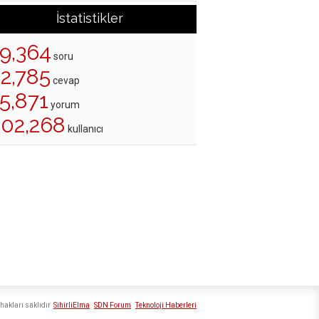
İstatistikler
19,364
soru
22,785
cevap
5,871
yorum
202,268
kullanıcı
hakları saklıdır
SihirliElma
SDN Forum
Teknoloji Haberleri