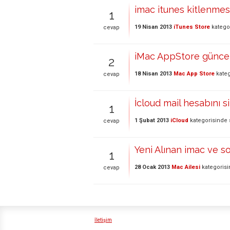
imac itunes kitlenmes
1
19 Nisan 2013
iTunes Store
katego
cevap
iMac AppStore güncel
2
18 Nisan 2013
Mac App Store
kateg
cevap
İcloud mail hesabını s
1
1 Şubat 2013
iCloud
kategorisinde
cevap
Yeni Alınan imac ve so
1
28 Ocak 2013
Mac Ailesi
kategoris
cevap
İletişim