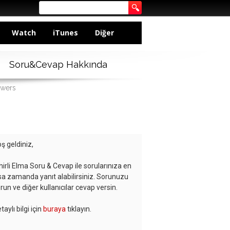
Watch
iTunes
Diğer
Soru&Cevap Hakkında
swers
ş geldiniz,
hirli Elma Soru & Cevap ile sorularınıza en
sa zamanda yanıt alabilirsiniz. Sorunuzu
run ve diğer kullanıcılar cevap versin.
taylı bilgi için
buraya
tıklayın.