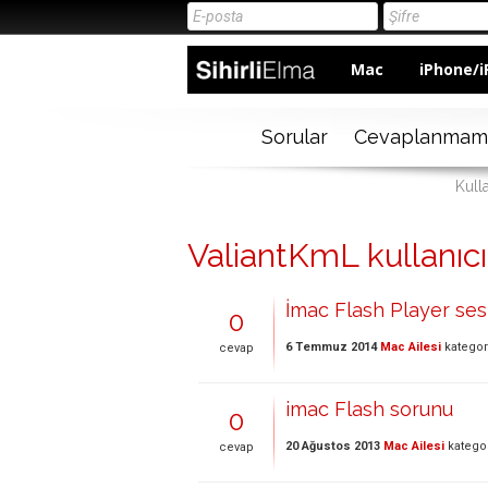
Mac
iPhone/i
Sorular
Cevaplanmam
Kull
ValiantKmL kullanıcıs
İmac Flash Player ses
0
6 Temmuz 2014
Mac Ailesi
kategor
cevap
imac Flash sorunu
0
20 Ağustos 2013
Mac Ailesi
katego
cevap