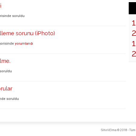
i
risinde
soruldu
leme sorunu (iPhoto)
1
orisinde
yorumlandı
ilme.
soruldu
rular
inde
soruldu
SihirliElma © 2018 - Tüm 