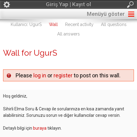
Giriş Yap | Kayıt ol
Menüyü göster
Kullanıcı: UgurS
Wall
Recent activity
All questions
All answers
Wall for UgurS
Please
log in
or
register
to post on this wall.
Hoş geldiniz,
Sihirli Elma Soru & Cevap ile sorularınıza en kısa zamanda yanıt
alabilirsiniz. Sorunuzu sorun ve diğer kullanıcılar cevap versin.
Detaylı bilgi için
buraya
tıklayın.