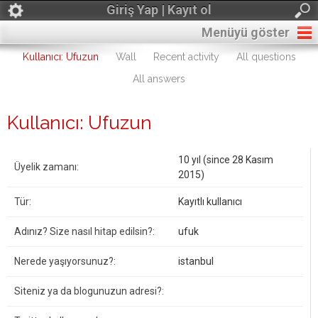
Giriş Yap | Kayıt ol
Menüyü göster
Kullanıcı: Ufuzun
Wall
Recent activity
All questions
All answers
Kullanıcı: Ufuzun
10 yıl (since 28 Kasım
Üyelik zamanı:
2015)
Tür:
Kayıtlı kullanıcı
Adınız? Size nasıl hitap edilsin?:
ufuk
Nerede yaşıyorsunuz?:
istanbul
Siteniz ya da blogunuzun adresi?: