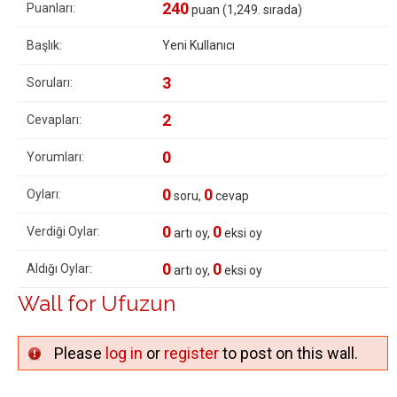
240
Puanları:
puan (
1,249
. sırada)
Başlık:
Yeni Kullanıcı
3
Soruları:
2
Cevapları:
0
Yorumları:
0
0
Oyları:
soru,
cevap
0
0
Verdiği Oylar:
artı oy,
eksi oy
0
0
Aldığı Oylar:
artı oy,
eksi oy
Wall for Ufuzun
Please
log in
or
register
to post on this wall.